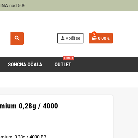
INA
nad 50€
0
search
person
Vpiši se
0,00 €
AKCIJA
SONČNA OČALA
OUTLET
remium 0,28g / 4000
remium, 0,28g / 4000 BB