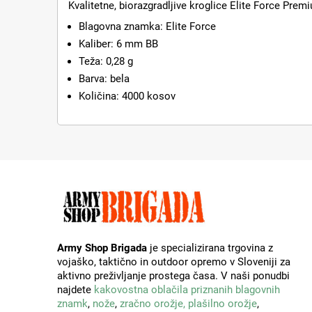
Kvalitetne, biorazgradljive kroglice Elite Force Prem
Blagovna znamka: Elite Force
Kaliber: 6 mm BB
Teža: 0,28 g
Barva: bela
Količina: 4000 kosov
Army Shop Brigada
je specializirana trgovina z
vojaško, taktično in outdoor opremo v Sloveniji za
aktivno preživljanje prostega časa. V naši ponudbi
najdete
kakovostna oblačila priznanih blagovnih
znamk
,
nože
,
zračno orožje,
plašilno orožje
,