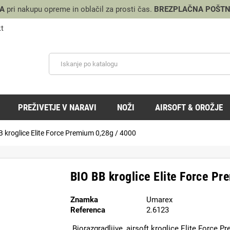
RA
pri nakupu opreme in oblačil za prosti čas.
BREZPLAČNA POŠTN
t
PREŽIVETJE V NARAVI
NOŽI
AIRSOFT & OROŽJE
 kroglice Elite Force Premium 0,28g / 4000
BIO BB kroglice Elite Force P
Znamka
Umarex
Referenca
2.6123
Biorazgradljive, airsoft kroglice Elite Force P