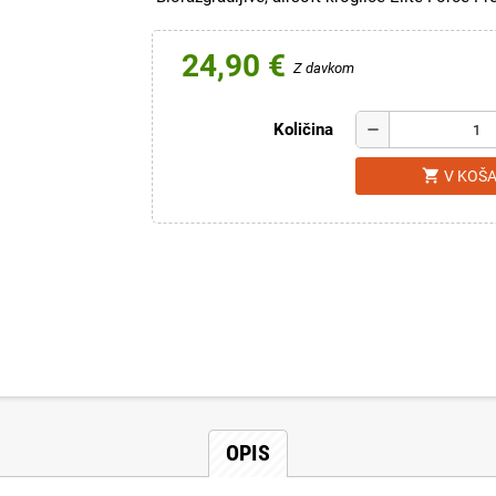
24,90 €
Z davkom
Količina
remove
shopping_cart
V KOŠ
OPIS