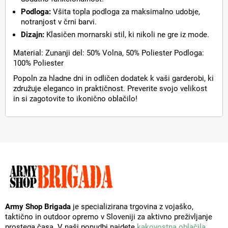
Podloga:
Všita topla podloga za maksimalno udobje,
notranjost v črni barvi.
Dizajn:
Klasičen mornarski stil, ki nikoli ne gre iz mode.
Material: Zunanji del: 50% Volna, 50% Poliester Podloga:
100% Poliester
Popoln za hladne dni in odličen dodatek k vaši garderobi, ki
združuje eleganco in praktičnost. Preverite svojo velikost
in si zagotovite to ikonično oblačilo!
Army Shop Brigada
je specializirana trgovina z vojaško,
taktično in outdoor opremo v Sloveniji za aktivno preživljanje
prostega časa. V naši ponudbi najdete
kakovostna oblačila