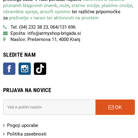
priznanih blagovnih znamk
,
nože
,
zračno orožje,
plašilno orožje
,
obrambne spreje
,
airsoft opremo
ter različne pripomočke
za
preživetje v naravi ter aktivnosti na prostem
Tel: (04) 232 38 23, 064/131 696
Epošta: info@armyshop-brigada.si
Naslov: Prešernova 11, 4000 Kranj
SLEDITE NAM
Facebook
Instagram
TikTok
PRIJAVA NA NOVICE
OK
Pogoji uporabe
Politika zasebnosti