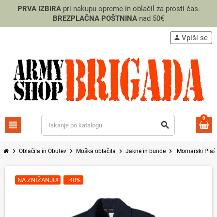
PRVA IZBIRA
pri nakupu opreme in oblačil za prosti čas.
BREZPLAČNA POŠTNINA
nad 50€
Vpiši se
person
0
view_headline
search
chevron_right
chevron_right
chevron_right
chevron_right
Oblačila in Obutev
Moška oblačila
Jakne in bunde
Mornarski Pla
NA ZNIŽANJU!
−40%