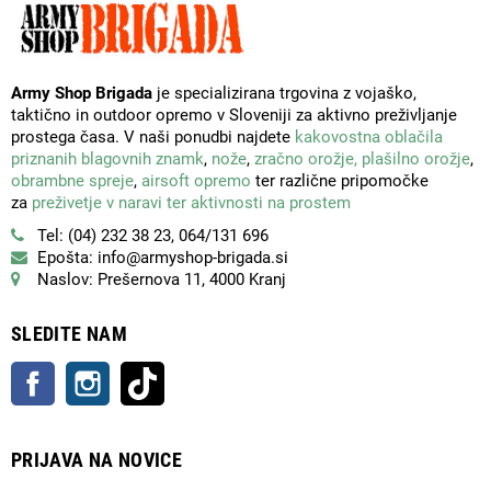
Army Shop Brigada
je specializirana trgovina z vojaško,
taktično in outdoor opremo v Sloveniji za aktivno preživljanje
prostega časa. V naši ponudbi najdete
kakovostna oblačila
priznanih blagovnih znamk
,
nože
,
zračno orožje,
plašilno orožje
,
obrambne spreje
,
airsoft opremo
ter različne pripomočke
za
preživetje v naravi ter aktivnosti na prostem
Tel: (04) 232 38 23, 064/131 696
Epošta: info@armyshop-brigada.si
Naslov: Prešernova 11, 4000 Kranj
SLEDITE NAM
Facebook
Instagram
TikTok
PRIJAVA NA NOVICE