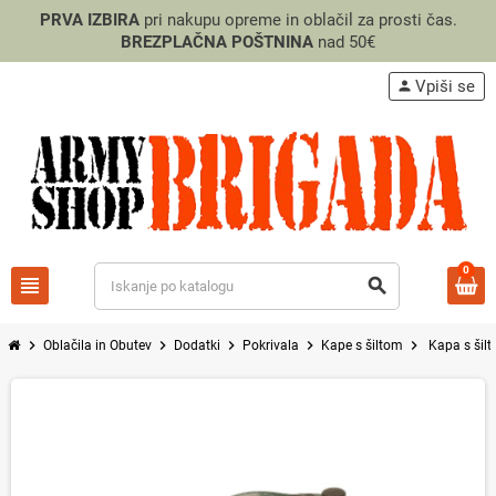
PRVA IZBIRA
pri nakupu opreme in oblačil za prosti čas.
BREZPLAČNA POŠTNINA
nad 50€
Vpiši se
person
0
view_headline
search
chevron_right
chevron_right
chevron_right
chevron_right
chevron_right
Oblačila in Obutev
Dodatki
Pokrivala
Kape s šiltom
Kapa s šil