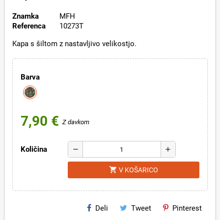
Znamka
MFH
Referenca
10273T
Kapa s šiltom z nastavljivo velikostjo.
Barva
7,90 €
Z davkom
Količina
remove
add
shopping_cart
V KOŠARICO
Deli
Tweet
Pinterest