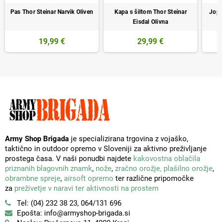
Pas Thor Steinar Narvik Oliven
Kapa s šiltom Thor Steinar
Jopa
Eisdal Olivna
19,99 €
29,99 €
Army Shop Brigada
je specializirana trgovina z vojaško,
taktično in outdoor opremo v Sloveniji za aktivno preživljanje
prostega časa. V naši ponudbi najdete
kakovostna oblačila
priznanih blagovnih znamk
,
nože
,
zračno orožje,
plašilno orožje
,
obrambne spreje
,
airsoft opremo
ter različne pripomočke
za
preživetje v naravi ter aktivnosti na prostem
Tel: (04) 232 38 23, 064/131 696
Epošta: info@armyshop-brigada.si