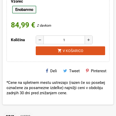
Vzorec
Enobarvno
84,99 €
Z davkom
Količina
remove
add
shopping_cart
V KOŠARICO
Deli
Tweet
Pinterest
*Cene na spletnem mestu ustrezajo (razen če so posebej
označene za posamezne izdelke) najnižji ceni v obdobju
zadnjih 30 dni pred znižanjem cene.