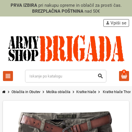
PRVA IZBIRA
pri nakupu opreme in oblačil za prosti čas.
BREZPLAČNA POŠTNINA
nad 50€
Vpiši se
person
0
view_headline
search
chevron_right
chevron_right
chevron_right
chevron_right
Oblačila in Obutev
Moška oblačila
Kratke hlače
Kratke hlače Thor 