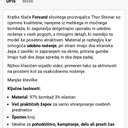
OPIS
MERE
Kratke hlače
Forsund
slovitega proizvajalca Thor Steinar so
izjemno kvalitetne, narejene iz mehkega in močnega
bombaža, ki zagotavlja dolgotrajno uporabo in udobno
nošenje v vseh pogojih, z mnogimi detajli, ki naredijo ta
model še posebno atraktiven. Material je raztegljiv, kar
omogoča
udobno nošenje
, pri strani imajo dva stranska
žepa z zavihki in zapiranjem na skrite, pritisne gumbe.
Imajo tudi dva žepa spredaj in dva žepa zadaj.
Njihov klasičen vojaški videz, primeren tako za aktivnosti
na prostem kot za vsakodnevno nošenje.
Manjše številke.
Ključne lastnosti:
Material
: 97% bombaž 3% elastan
Več praktičnih žepov
za varno shranjevanje osebnih
predmetov
Športen
kroj
Idealne za
pohodništvo, kampiranje, delo ali prosti čas