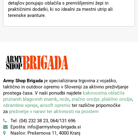
detajlov ponujajo oblačila s premišljenimi žepi in
praktičnimi dodatki, ki so idealni za mestni utrip ali
terenske avanture.
Army Shop Brigada
je specializirana trgovina z vojaško,
taktično in outdoor opremo v Sloveniji za aktivno preživljanje
prostega časa. V naši ponudbi najdete
kakovostna oblačila
priznanih blagovnih znamk
,
nože
,
zračno orožje,
plašilno orožje
,
obrambne spreje
,
airsoft opremo
ter različne pripomočke
za
preživetje v naravi ter aktivnosti na prostem
Tel: (04) 232 38 23, 064/131 696
Epošta: info@armyshop-brigada.si
Naslov: Prešernova 11, 4000 Kranj