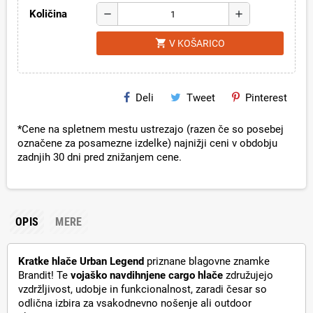
Količina
remove
add
shopping_cart
V KOŠARICO
Deli
Tweet
Pinterest
*Cene na spletnem mestu ustrezajo (razen če so posebej
označene za posamezne izdelke) najnižji ceni v obdobju
zadnjih 30 dni pred znižanjem cene.
OPIS
MERE
Kratke hlače Urban Legend
priznane blagovne znamke
Brandit! Te
vojaško navdihnjene cargo hlače
združujejo
vzdržljivost, udobje in funkcionalnost, zaradi česar so
odlična izbira za vsakodnevno nošenje ali outdoor