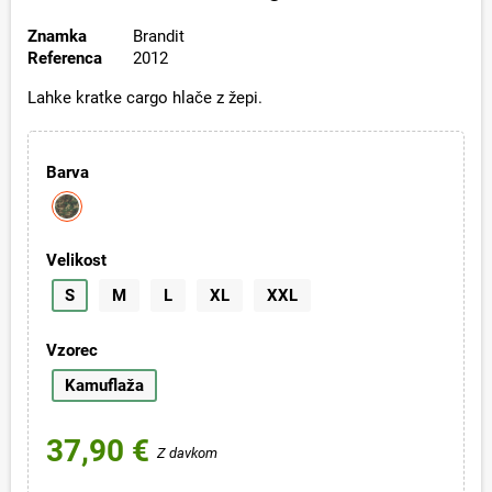
Znamka
Brandit
Referenca
2012
Lahke kratke cargo hlače z žepi.
Barva
Velikost
S
M
L
XL
XXL
Vzorec
Kamuflaža
37,90 €
Z davkom