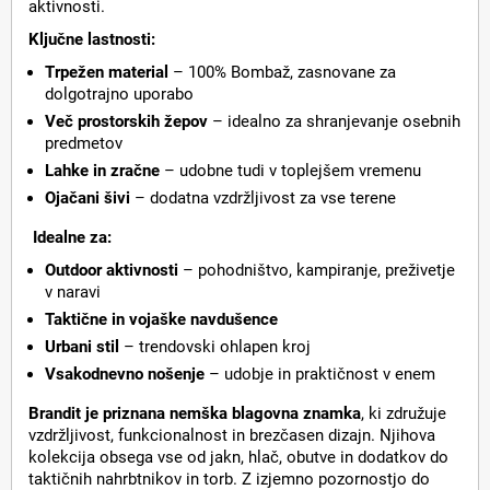
aktivnosti.
Ključne lastnosti:
Trpežen material
– 100% Bombaž, zasnovane za
dolgotrajno uporabo
Več prostorskih žepov
– idealno za shranjevanje osebnih
predmetov
Lahke in zračne
– udobne tudi v toplejšem vremenu
Ojačani šivi
– dodatna vzdržljivost za vse terene
Idealne za:
Outdoor aktivnosti
– pohodništvo, kampiranje, preživetje
v naravi
Taktične in vojaške navdušence
Urbani stil
– trendovski ohlapen kroj
Vsakodnevno nošenje
– udobje in praktičnost v enem
Brandit je priznana nemška blagovna znamka
, ki združuje
vzdržljivost, funkcionalnost in brezčasen dizajn. Njihova
kolekcija obsega vse od jakn, hlač, obutve in dodatkov do
taktičnih nahrbtnikov in torb. Z izjemno pozornostjo do