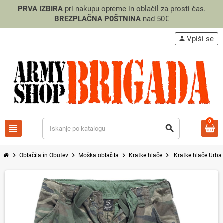
PRVA IZBIRA
pri nakupu opreme in oblačil za prosti čas.
BREZPLAČNA POŠTNINA
nad 50€
Vpiši se
person
0
view_headline
search
chevron_right
chevron_right
chevron_right
chevron_right
Oblačila in Obutev
Moška oblačila
Kratke hlače
Kratke hlače Urb