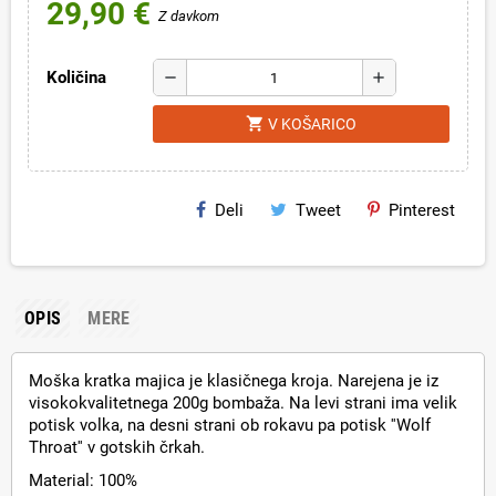
29,90 €
Z davkom
Količina
remove
add
shopping_cart
V KOŠARICO
Deli
Tweet
Pinterest
OPIS
MERE
Moška kratka majica je klasičnega kroja. Narejena je iz
visokokvalitetnega 200g bombaža. Na levi strani ima velik
potisk volka, na desni strani ob rokavu pa potisk ''Wolf
Throat'' v gotskih črkah.
Material: 100%