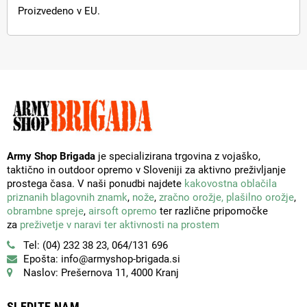
Proizvedeno v EU.
Army Shop Brigada
je specializirana trgovina z vojaško,
taktično in outdoor opremo v Sloveniji za aktivno preživljanje
prostega časa. V naši ponudbi najdete
kakovostna oblačila
priznanih blagovnih znamk
,
nože
,
zračno orožje,
plašilno orožje
,
obrambne spreje
,
airsoft opremo
ter različne pripomočke
za
preživetje v naravi ter aktivnosti na prostem
Tel: (04) 232 38 23, 064/131 696
Epošta: info@armyshop-brigada.si
Naslov: Prešernova 11, 4000 Kranj
SLEDITE NAM