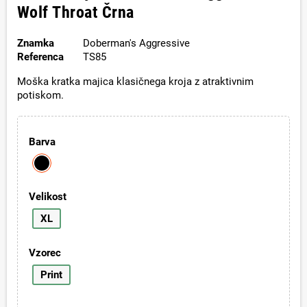
Wolf Throat Črna
Znamka
Doberman's Aggressive
Referenca
TS85
Moška kratka majica klasičnega kroja z atraktivnim
potiskom.
Barva
Velikost
XL
Vzorec
Print