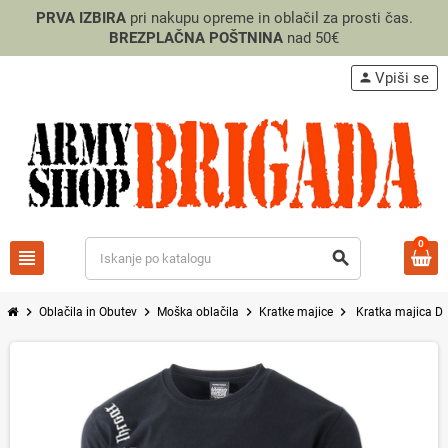
PRVA IZBIRA
pri nakupu opreme in oblačil za prosti čas.
BREZPLAČNA POŠTNINA
nad 50€
Vpiši se
person
0
view_headline
search
chevron_right
chevron_right
chevron_right
chevron_right
Oblačila in Obutev
Moška oblačila
Kratke majice
Kratka majica D