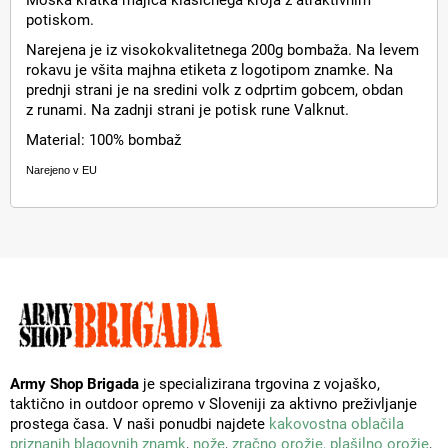
Moška kratka majica klasičnega kroja z atraktivnim
potiskom.
Narejena je iz visokokvalitetnega 200g bombaža. Na levem
rokavu je všita majhna etiketa z logotipom znamke. Na
prednji strani je na sredini volk z odprtim gobcem, obdan
z runami. Na zadnji strani je potisk rune Valknut.
Material: 100% bombaž
Narejeno v EU
Army Shop Brigada
je specializirana trgovina z vojaško,
taktično in outdoor opremo v Sloveniji za aktivno preživljanje
prostega časa. V naši ponudbi najdete
kakovostna oblačila
priznanih blagovnih znamk
,
nože
,
zračno orožje,
plašilno orožje
,