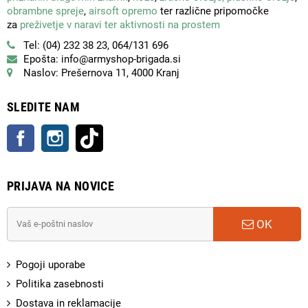
obrambne spreje
,
airsoft opremo
ter različne pripomočke
za
preživetje v naravi ter aktivnosti na prostem
Tel: (04) 232 38 23, 064/131 696
Epošta: info@armyshop-brigada.si
Naslov: Prešernova 11, 4000 Kranj
SLEDITE NAM
Facebook
Instagram
TikTok
PRIJAVA NA NOVICE
OK
Pogoji uporabe
Politika zasebnosti
Dostava in reklamacije