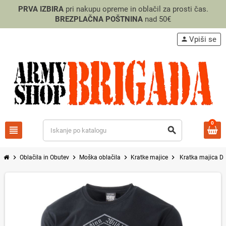
PRVA IZBIRA
pri nakupu opreme in oblačil za prosti čas.
BREZPLAČNA POŠTNINA
nad 50€
Vpiši se
person
0
view_headline
search
chevron_right
chevron_right
chevron_right
chevron_right
Oblačila in Obutev
Moška oblačila
Kratke majice
Kratka majica Do