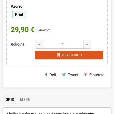
Vzorec
Print
29,90 €
Z davkom
Količina
remove
add
shopping_cart
V KOŠARICO
Deli
Tweet
Pinterest
OPIS
MERE