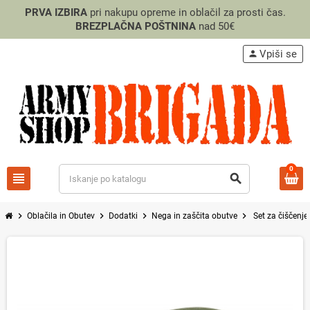
PRVA IZBIRA
pri nakupu opreme in oblačil za prosti čas.
BREZPLAČNA POŠTNINA
nad 50€
Vpiši se
person
0
view_headline
search
chevron_right
chevron_right
chevron_right
chevron_right
Oblačila in Obutev
Dodatki
Nega in zaščita obutve
Set za čiščenje