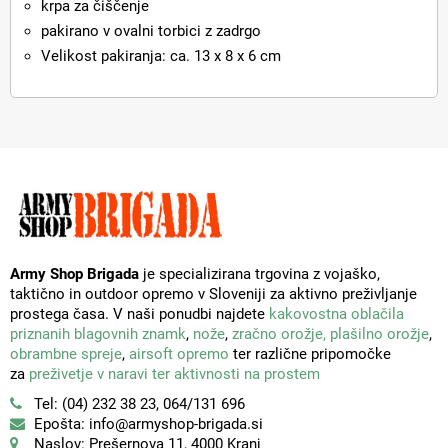
krpa za čiščenje
pakirano v ovalni torbici z zadrgo
Velikost pakiranja: ca. 13 x 8 x 6 cm
Army Shop Brigada
je specializirana trgovina z vojaško,
taktično in outdoor opremo v Sloveniji za aktivno preživljanje
prostega časa. V naši ponudbi najdete
kakovostna oblačila
priznanih blagovnih znamk
,
nože
,
zračno orožje,
plašilno orožje
,
obrambne spreje
,
airsoft opremo
ter različne pripomočke
za
preživetje v naravi ter aktivnosti na prostem
Tel: (04) 232 38 23, 064/131 696
Epošta: info@armyshop-brigada.si
Naslov: Prešernova 11, 4000 Kranj