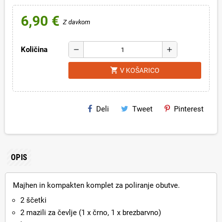
6,90 €
Z davkom
Količina
remove
add
shopping_cart
V KOŠARICO
Deli
Tweet
Pinterest
OPIS
Majhen in kompakten komplet za poliranje obutve.
2 ščetki
2 mazili za čevlje (1 x črno, 1 x brezbarvno)