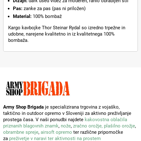
Dizajn:
dark used videz za moderen, rahlo obrabljen stil
Pas:
zanke za pas (pas ni priložen)
Material:
100% bombaž
Kargo kavbojke Thor Steinar Rydal so izredno trpežne in
udobne, narejene kvalitetno in iz kvalitetnega 100%
bombaža.
Army Shop Brigada
je specializirana trgovina z vojaško,
taktično in outdoor opremo v Sloveniji za aktivno preživljanje
prostega časa. V naši ponudbi najdete
kakovostna oblačila
priznanih blagovnih znamk
,
nože
,
zračno orožje,
plašilno orožje
,
obrambne spreje
,
airsoft opremo
ter različne pripomočke
za
preživetje v naravi ter aktivnosti na prostem