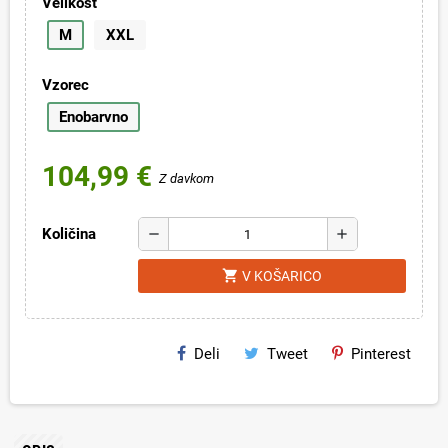
Velikost
M
XXL
Vzorec
Enobarvno
104,99 €
Z davkom
Količina
remove
add
shopping_cart
V KOŠARICO
Deli
Tweet
Pinterest