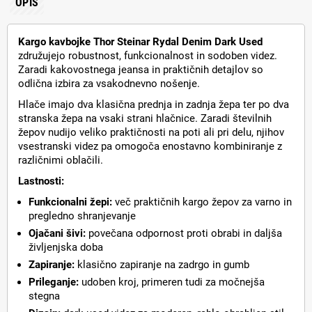
OPIS
Kargo kavbojke Thor Steinar Rydal Denim Dark Used
združujejo robustnost, funkcionalnost in sodoben videz.
Zaradi kakovostnega jeansa in praktičnih detajlov so
odlična izbira za vsakodnevno nošenje.
Hlače imajo dva klasična prednja in zadnja žepa ter po dva
stranska žepa na vsaki strani hlačnice. Zaradi številnih
žepov nudijo veliko praktičnosti na poti ali pri delu, njihov
vsestranski videz pa omogoča enostavno kombiniranje z
različnimi oblačili.
Lastnosti:
Funkcionalni žepi:
več praktičnih kargo žepov za varno in
pregledno shranjevanje
Ojačani šivi:
povečana odpornost proti obrabi in daljša
življenjska doba
Zapiranje:
klasično zapiranje na zadrgo in gumb
Prileganje:
udoben kroj, primeren tudi za močnejša
stegna