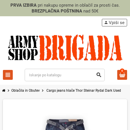
PRVA IZBIRA
pri nakupu opreme in oblačil za prosti čas.
BREZPLAČNA POŠTNINA
nad 50€
Vpiši se
person
0
view_headline
search
chevron_right
chevron_right
Oblačila in Obutev
Cargo jeans hlače Thor Steinar Rydal Dark Used