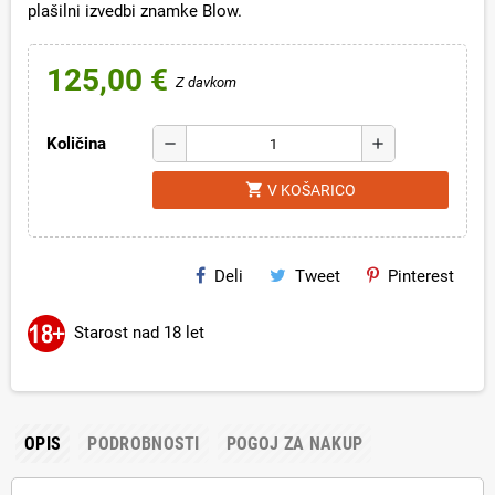
plašilni izvedbi znamke Blow
.
125,00 €
Z davkom
Količina
remove
add
shopping_cart
V KOŠARICO
Deli
Tweet
Pinterest
Starost nad 18 let
OPIS
PODROBNOSTI
POGOJ ZA NAKUP