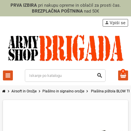
PRVA IZBIRA
pri nakupu opreme in oblačil za prosti čas.
BREZPLAČNA POŠTNINA
nad 50€
Vpiši se
person
0
view_headline
search
chevron_right
chevron_right
chevron_right
Airsoft in Orožje
Plašilno in signalno orožje
Plašilna pištola BLOW T