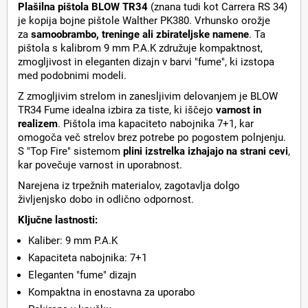
Plašilna pištola BLOW TR34
(znana tudi kot Carrera RS 34)
je kopija bojne pištole Walther PK380. Vrhunsko orožje
za
samoobrambo, treninge ali zbirateljske namene
. Ta
pištola s kalibrom 9 mm P.A.K združuje kompaktnost,
zmogljivost in eleganten dizajn v barvi "fume", ki izstopa
med podobnimi modeli.
Z zmogljivim strelom in zanesljivim delovanjem je BLOW
TR34 Fume idealna izbira za tiste, ki iščejo
varnost in
realizem
. Pištola ima kapaciteto nabojnika 7+1, kar
omogoča več strelov brez potrebe po pogostem polnjenju.
S "Top Fire" sistemom
plini izstrelka izhajajo na strani cevi
,
kar povečuje varnost in uporabnost.
Narejena iz trpežnih materialov, zagotavlja dolgo
življenjsko dobo in odlično odpornost.
Ključne lastnosti:
Kaliber: 9 mm P.A.K
Kapaciteta nabojnika: 7+1
Eleganten "fume" dizajn
Kompaktna in enostavna za uporabo