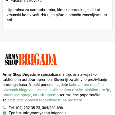
Pakirana v kovčku
Uporabna za samoobrambo, filmske produkcije ali kot
vrhunski kos v vaši zbirki, ta pištola prinaša zanesljivost in
stil.
Army Shop Brigada
je specializirana trgovina z vojaško,
taktično in outdoor opremo v Sloveniji za aktivno preživljanje
prostega časa. V naši ponudbi najdete
kakovostna oblačila
priznanih blagovnih znamk
,
nože
,
zračno orožje,
plašilno orožje
,
obrambne spreje
,
airsoft opremo
ter različne pripomočke
za
preživetje v naravi ter aktivnosti na prostem
Tel: (04) 232 38 23, 064/131 696
Epošta: info@armyshop-brigada.si