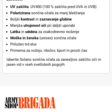
UV zaščita
: UV400 (100 % zaščita pred UVA in UVB)
Polarizirana
sončna očala za manj bleščanja
Boljši
kontrast
in
zaznavanje globine
Manjša
utrujenost oči
pri daljši uporabi
Lahka
in
udobna
za vsakodnevno nošenje
Moška in ženska
(unisex) sončna očala
Priložen trd etui
Primerna za vožnjo, ribolov, šport in prosti čas
Izberite Solano sončna očala za zanesljivo zaščito oči in
jasen vid v vseh svetlobnih pogojih.