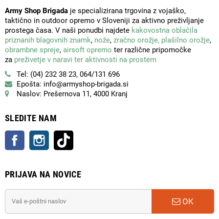
Army Shop Brigada
je specializirana trgovina z vojaško,
taktično in outdoor opremo v Sloveniji za aktivno preživljanje
prostega časa. V naši ponudbi najdete
kakovostna oblačila
priznanih blagovnih znamk
,
nože
,
zračno orožje,
plašilno orožje
,
obrambne spreje
,
airsoft opremo
ter različne pripomočke
za
preživetje v naravi ter aktivnosti na prostem
Tel: (04) 232 38 23, 064/131 696
Epošta: info@armyshop-brigada.si
Naslov: Prešernova 11, 4000 Kranj
SLEDITE NAM
Facebook
Instagram
TikTok
PRIJAVA NA NOVICE
OK