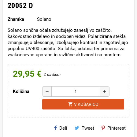
20052 D
Znamka
Solano
Solano sončna očala združujejo zanesljivo zaščito,
kakovostno izdelavo in sodoben videz. Polarizirana stekla
zmanjšujejo bleščanje, izboljšujejo kontrast in zagotavljajo
popolno UV400 zaščito. So lahka, udobna ter primerna za
vsakodnevno uporabo in različne aktivnosti na prostem.
29,95 €
Z davkom
Količina
remove
add
shopping_cart
V KOŠARICO
Deli
Tweet
Pinterest