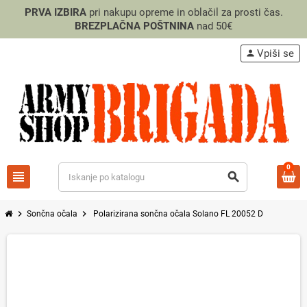
PRVA IZBIRA
pri nakupu opreme in oblačil za prosti čas.
BREZPLAČNA POŠTNINA
nad 50€
Vpiši se
person
0
view_headline
search
chevron_right
chevron_right
Sončna očala
Polarizirana sončna očala Solano FL 20052 D