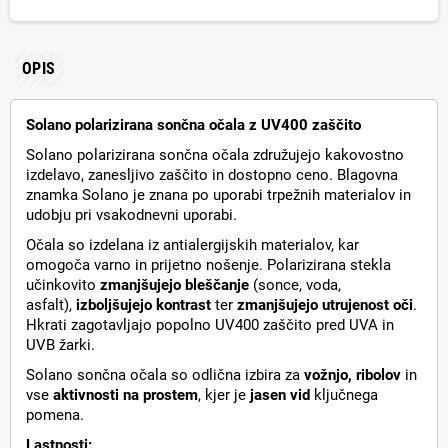
OPIS
Solano polarizirana sončna očala z UV400 zaščito
Solano polarizirana sončna očala združujejo kakovostno
izdelavo, zanesljivo zaščito in dostopno ceno. Blagovna
znamka Solano je znana po uporabi trpežnih materialov in
udobju pri vsakodnevni uporabi.
Očala so izdelana iz antialergijskih materialov, kar
omogoča varno in prijetno nošenje. Polarizirana stekla
učinkovito
zmanjšujejo bleščanje
(sonce, voda,
asfalt),
izboljšujejo kontrast
ter
zmanjšujejo utrujenost oči
.
Hkrati zagotavljajo popolno UV400 zaščito pred UVA in
UVB žarki.
Solano sončna očala so odlična izbira za
vožnjo, ribolov
in
vse
aktivnosti na prostem
, kjer je
jasen vid
ključnega
pomena.
Lastnosti: