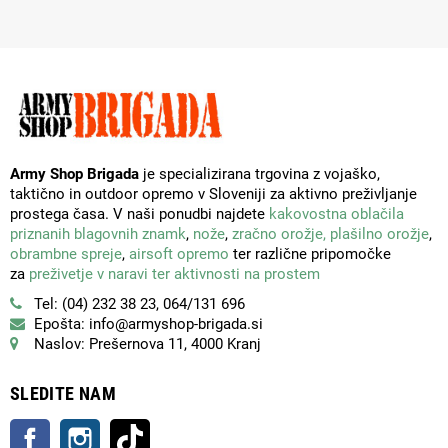
Army Shop Brigada
je specializirana trgovina z vojaško,
taktično in outdoor opremo v Sloveniji za aktivno preživljanje
prostega časa. V naši ponudbi najdete
kakovostna oblačila
priznanih blagovnih znamk
,
nože
,
zračno orožje,
plašilno orožje
,
obrambne spreje
,
airsoft opremo
ter različne pripomočke
za
preživetje v naravi ter aktivnosti na prostem
Tel: (04) 232 38 23, 064/131 696
Epošta: info@armyshop-brigada.si
Naslov: Prešernova 11, 4000 Kranj
SLEDITE NAM
Facebook
Instagram
TikTok