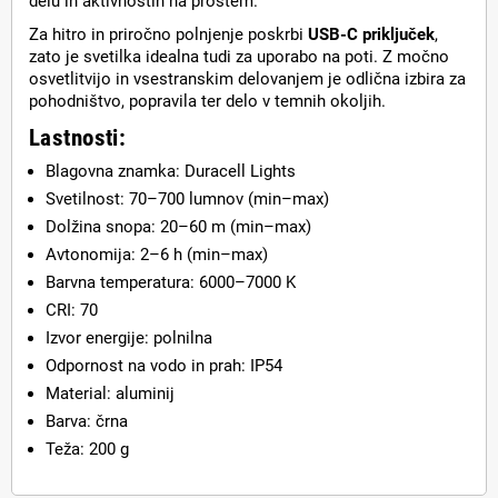
delu in aktivnostih na prostem.
Za hitro in priročno polnjenje poskrbi
USB-C priključek
,
zato je svetilka idealna tudi za uporabo na poti. Z močno
osvetlitvijo in vsestranskim delovanjem je odlična izbira za
pohodništvo, popravila ter delo v temnih okoljih.
Lastnosti:
Blagovna znamka: Duracell Lights
Svetilnost: 70–700 lumnov (min–max)
Dolžina snopa: 20–60 m (min–max)
Avtonomija: 2–6 h (min–max)
Barvna temperatura: 6000–7000 K
CRI: 70
Izvor energije: polnilna
Odpornost na vodo in prah: IP54
Material: aluminij
Barva: črna
Teža: 200 g