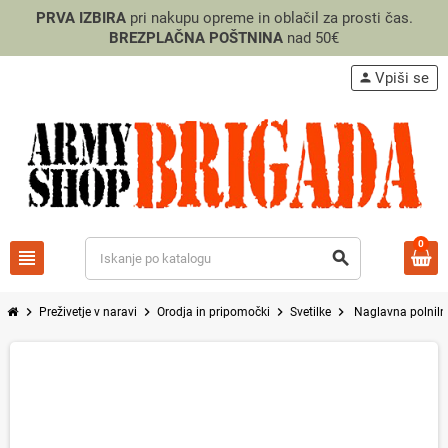
PRVA IZBIRA
pri nakupu opreme in oblačil za prosti čas.
BREZPLAČNA POŠTNINA
nad 50€
Vpiši se
person
0
view_headline
search
chevron_right
chevron_right
chevron_right
chevron_right
Preživetje v naravi
Orodja in pripomočki
Svetilke
Naglavna polniln