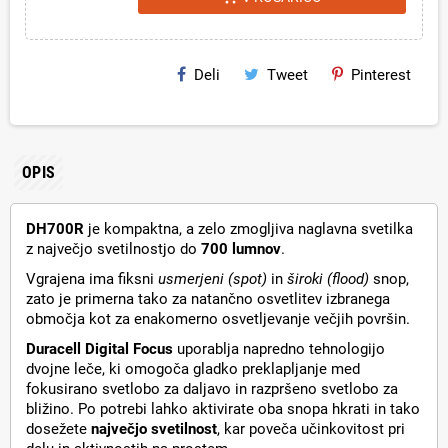
Deli
Tweet
Pinterest
OPIS
DH700R
je kompaktna, a zelo zmogljiva naglavna svetilka
z največjo svetilnostjo do
700 lumnov
.
Vgrajena ima fiksni
usmerjeni (spot)
in
široki (flood)
snop,
zato je primerna tako za natančno osvetlitev izbranega
območja kot za enakomerno osvetljevanje večjih površin.
Duracell Digital Focus
uporablja napredno tehnologijo
dvojne leče, ki omogoča gladko preklapljanje med
fokusirano svetlobo za daljavo in razpršeno svetlobo za
bližino. Po potrebi lahko aktivirate oba snopa hkrati in tako
dosežete
največjo svetilnost
, kar poveča učinkovitost pri