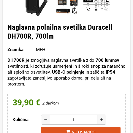
Naglavna polnilna svetilka Duracell
DH700R, 700lm
Znamka
MFH
DH700R
je zmogljiva naglavna svetilka z do
700 lumnov
svetilnosti, ki združuje usmerjeni in široki snop za natančno
ali splošno osvetlitev.
USB-C polnjenje
in zaščita
IP54
zagotavljata zanesljivo uporabo doma, pri delu ali na
prostem.
39,90 €
Z davkom
Količina
remove
add
shopping_cart
V KOŠARICO